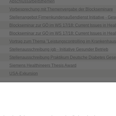
Abschlussarbeitsthemen
Vorbesprechung mit Themenvergabe der Blockseminare
Stellenangebot Firmenkundenaußendienst Initiative - Gesu
Blockseminar zur GÖ im WS 17/18: Current Issues in He
Blockseminar zur GÖ im WS 17/18: Current Issues in Hea
Vortrag zum Thema "Leistungscontrolling im Krankenhaus
Stellenausschreibung igb - Initiative Gesunder Betrieb
Stellenausschreibung Praktikum Deutsche Diabetes Gese
Siemens Healthineers Thesis Award
USA-Exkursion
die Redaktion:
PD Dr. Andreas Schmid
Datenschutz / Disclaimer
Impressum
H