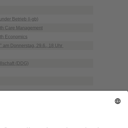
nder Betrieb (i-gb)
alth Care Management
lth Economics
" am Donnerstag, 29.6., 18 Uhr
llschaft (DDG)
ausordnung
Sitemap
Kontakt
Barrierefreiheitserklärung