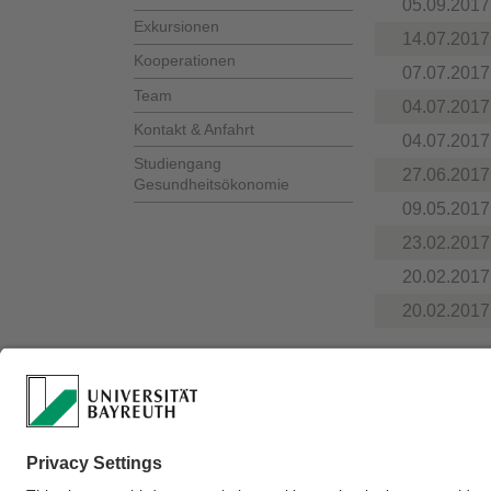
05.09.2017
Exkursionen
14.07.2017
Kooperationen
07.07.2017
Team
04.07.2017
Kontakt & Anfahrt
04.07.2017
Studiengang
27.06.2017
Gesundheitsökonomie
09.05.2017
23.02.2017
20.02.2017
20.02.2017
Verantwortlich für 