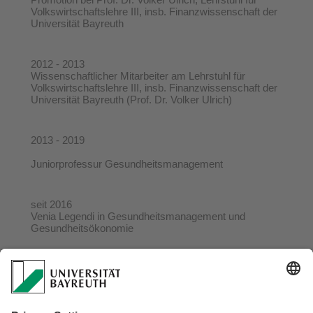
Volkswirtschaftslehre III, insb. Finanzwissenschaft der
Universität Bayreuth
2012 - 2013
Wissenschaftlicher Mitarbeiter am Lehrstuhl für
Volkswirtschaftslehre III, insb. Finanzwissenschaft der
Universität Bayreuth (Prof. Dr. Volker Ulrich)
2013 - 2019
Juniorprofessur Gesundheitsmanagement
seit 2016
Venia Legendi in Gesundheitsmanagement und
Gesundheitsökonomie
2019 - heute
Manager, Oberender AG